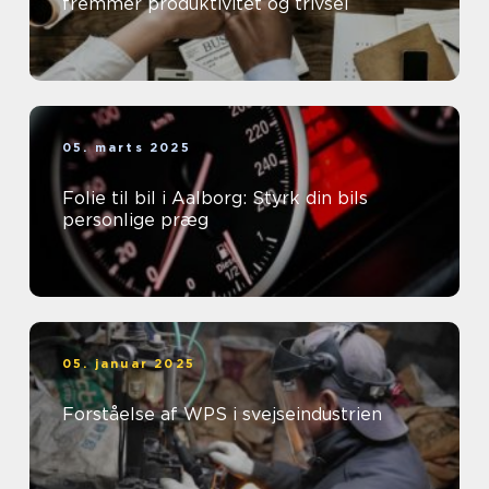
fremmer produktivitet og trivsel
05. marts 2025
Folie til bil i Aalborg: Styrk din bils
personlige præg
05. januar 2025
Forståelse af WPS i svejseindustrien