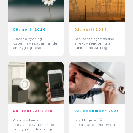
09. april 2026
02. april 2026
Dødsbo rydning
Tankrensningsmaskine:
københavn sådan får du
effektiv rengøring af
en tryg og respektfuld
tanke i industri og
proces
pharma
08. februar 2026
02. december 2025
Alarmsystemer
Bliv klogere på
skovlunde sådan skaber
elektrikere i Rudersdal
du tryghed i hverdagen