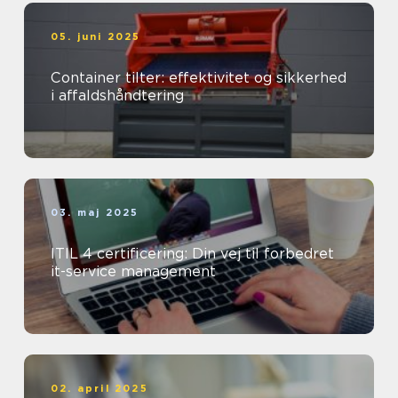
05. juni 2025
Container tilter: effektivitet og sikkerhed
i affaldshåndtering
03. maj 2025
ITIL 4 certificering: Din vej til forbedret
it-service management
02. april 2025