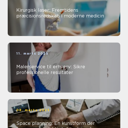
Kirurgisk laser: Fremtidens
præcisionsredskab i moderne medicin
11. marts 2025
Malerservice til erhverv: Sikre
professionelle resultater
08. marts 2025
Space planning: En kunstform der