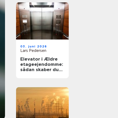
03. juni 2026
Lars Pedersen
Elevator i Ældre
etageejendomme:
sådan skaber du
tilgængelighed
uden at ødelægge
arkitekturen