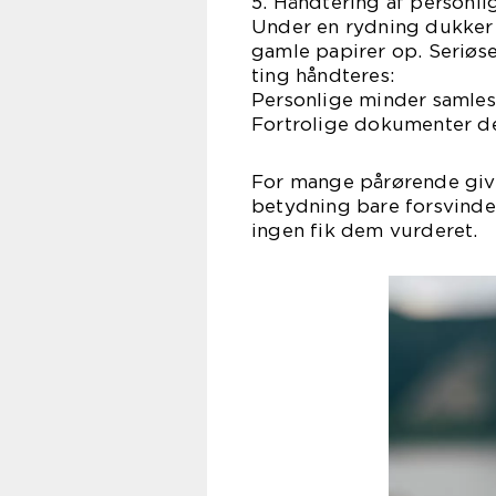
5. Håndtering af personli
Under en rydning dukker 
gamle papirer op. Seriøse
ting håndteres:
Personlige minder samles 
Fortrolige dokumenter des
For mange pårørende giver
betydning bare forsvinder 
ingen fik dem vurderet.