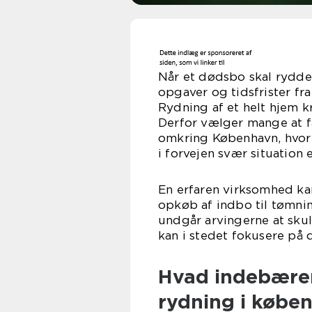
Når et dødsbo skal ryddes
opgaver og tidsfrister fr
Rydning af et helt hjem k
Derfor vælger mange at få
omkring København, hvor 
i forvejen svær situatio
En erfaren virksomhed ka
opkøb af indbo til tømni
undgår arvingerne at skul
kan i stedet fokusere på 
Hvad indebærer
rydning i købe