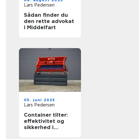
08. august 2025
Lars Pedersen
Sådan finder du
den rette advokat
i Middelfart
05. juni 2025
Lars Pedersen
Container tilter:
effektivitet og
sikkerhed i
affaldshåndtering