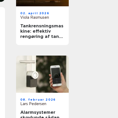
02. april 2026
Viola Rasmusen
Tankrensningsmas
kine: effektiv
rengøring af tanke
i industri og
pharma
08. februar 2026
Lars Pedersen
Alarmsystemer
skovlunde sådan