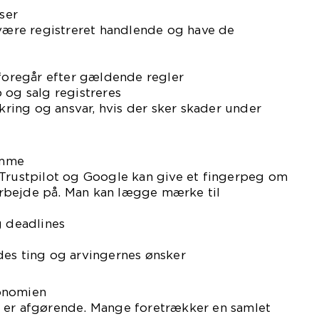
lser
 være registreret handlende og have de
 foregår efter gældende regler
 og salg registreres
ikring og ansvar, hvis der sker skader under
ømme
 Trustpilot og Google kan give et fingerpeg om
rbejde på. Man kan lægge mærke til
g deadlines
des ting og arvingernes ønsker
onomien
 er afgørende. Mange foretrækker en samlet