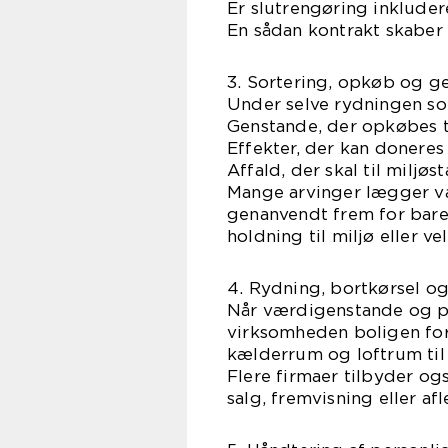
Er slutrengøring inkluder
En sådan kontrakt skaber
3. Sortering, opkøb og 
Under selve rydningen sor
Genstande, der opkøbes t
Effekter, der kan doneres
Affald, der skal til miljø
Mange arvinger lægger væ
genanvendt frem for bare 
holdning til miljø eller v
4. Rydning, bortkørsel o
Når værdigenstande og pe
virksomheden boligen for 
kælderrum og loftrum til
Flere firmaer tilbyder ogs
salg, fremvisning eller afl