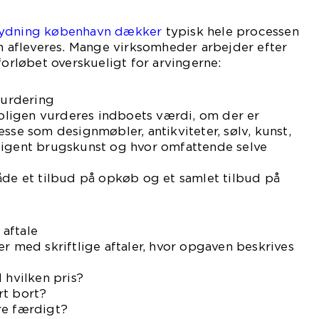
rydning københavn dækker
typisk hele processen
en afleveres. Mange virksomheder arbejder efter
forløbet overskueligt for arvingerne:
vurdering
ligen vurderes indboets værdi, om der er
esse som designmøbler, antikviteter, sølv, kunst,
digent brugskunst og hvor omfattende selve
åde et tilbud på opkøb og et samlet tilbud på
 aftale
er med skriftlige aftaler, hvor opgaven beskrives
 hvilken pris?
rt bort?
re færdigt?