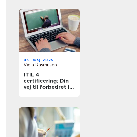
03. maj 2025
Viola Rasmusen
ITIL 4
certificering: Din
vej til forbedret it-
service
management