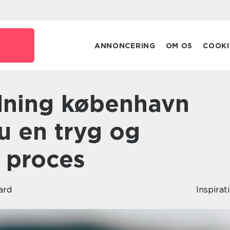
ANNONCERING
OM OS
COOKI
u en tryg og
 proces
ard
Inspirat