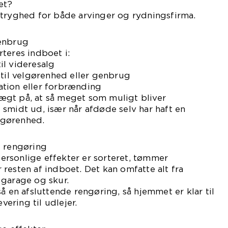
et?
 tryghed for både arvinger og rydningsfirma.
genbrug
teres indboet i:
il videresalg
 til velgørenhed eller genbrug
station eller forbrænding
gt på, at så meget som muligt bliver
smidt ud, især når afdøde selv har haft en
elgørenhed.
g rengøring
rsonlige effekter er sorteret, tømmer
resten af indboet. Det kan omfatte alt fra
 garage og skur.
å en afsluttende rengøring, så hjemmet er klar til
evering til udlejer.