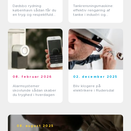
Dødsbo rydning
Tankrensningsmaskine:
københavn sådan får du
effektiv rengøring af
en tryg og respektfuld
tanke i industri og
proces
pharma
08. februar 2026
02. december 2025
Alarmsystemer
Bliv klogere på
skovlunde sådan skaber
elektrikere i Rudersdal
du tryghed i hverdagen
08. august 2025