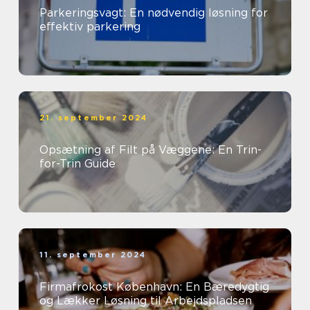
Parkeringsvagt: En nødvendig løsning for
effektiv parkering
21. september 2024
Opsætning af Filt på Væggene: En Trin-
for-Trin Guide
11. september 2024
Firmafrokost København: En Bæredygtig
og Lækker Løsning til Arbejdspladsen