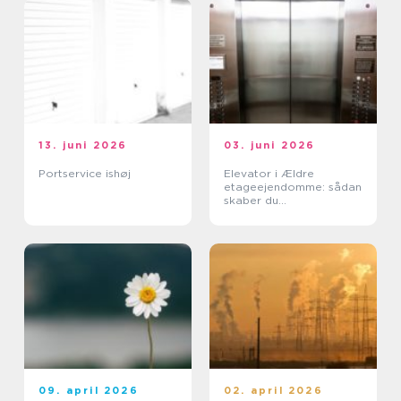
13. juni 2026
03. juni 2026
Portservice ishøj
Elevator i Ældre
etageejendomme: sådan
skaber du
tilgængelighed uden at
ødelægge arkitekturen
09. april 2026
02. april 2026