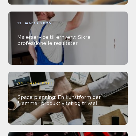
11. marts 2025
Malerservice til erhverv: Sikre
professionelle resultater
08. marts 2025
Space planning: En kunstform der
fremmer produktivitet og trivsel