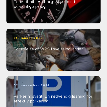
Folie til bil i Aalborg: Styrk din bils
personlige præg
05. januar 2025
Forståelse af WPS i svejseindustrien
02. november 2024
Parkeringsvagt: En nødvendig løsning for
effektiv parkering