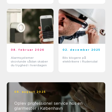
proces
pharma
08. februar 2026
02. december 2025
Alarmsystemer
Bliv klogere på
skovlunde sådan skaber
elektrikere i Rudersdal
du tryghed i hverdagen
08. august 2025
Oplev professionel service hos en
glarmester i København