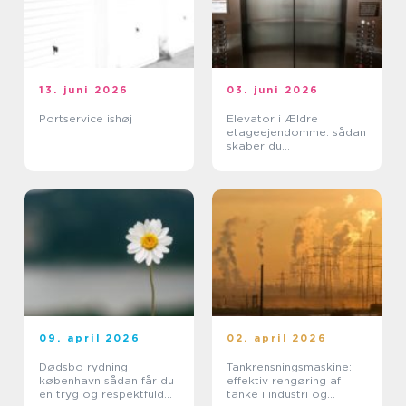
13. juni 2026
03. juni 2026
Portservice ishøj
Elevator i Ældre
etageejendomme: sådan
skaber du
tilgængelighed uden at
ødelægge arkitekturen
09. april 2026
02. april 2026
Dødsbo rydning
Tankrensningsmaskine:
københavn sådan får du
effektiv rengøring af
en tryg og respektfuld
tanke i industri og