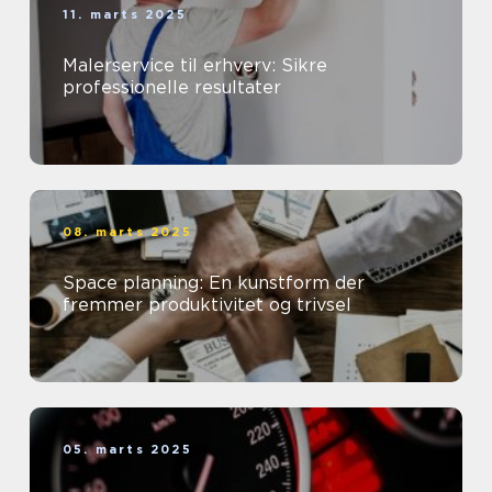
11. marts 2025
Malerservice til erhverv: Sikre
professionelle resultater
08. marts 2025
Space planning: En kunstform der
fremmer produktivitet og trivsel
05. marts 2025