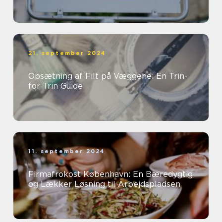
21. september 2024
Opsætning af Filt på Væggene: En Trin-
for-Trin Guide
11. september 2024
Firmafrokost København: En Bæredygtig
og Lækker Løsning til Arbejdspladsen