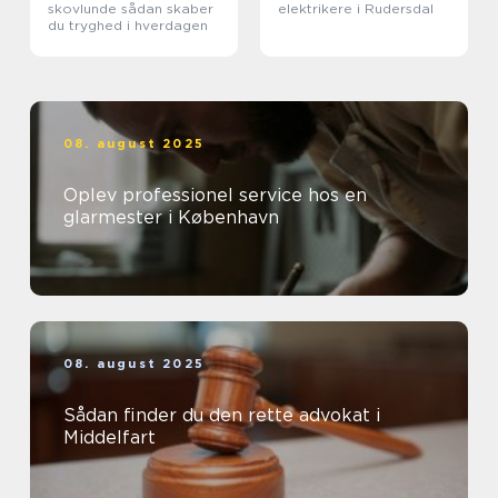
skovlunde sådan skaber
elektrikere i Rudersdal
du tryghed i hverdagen
08. august 2025
Oplev professionel service hos en
glarmester i København
08. august 2025
Sådan finder du den rette advokat i
Middelfart