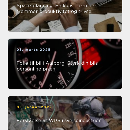
Space planning: En kunstform der
fremmer produktivitet og trivsel
05. marts 2025
Folie til bil i Aalborg: Styrk din bils
personlige præg
05. januar 2025
Forståelse af WPS i svejseindustrien