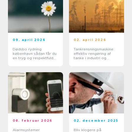
09. april 2026
02. april 2026
Dødsbo rydning
Tankrensningsmaskine:
københavn sådan får du
effektiv rengøring af
en tryg og respektfuld
tanke i industri og
proces
pharma
08. februar 2026
02. december 2025
Alarmsystemer
Bliv klogere på