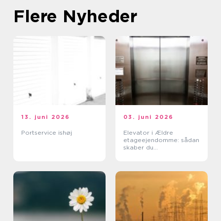
Flere Nyheder
13. juni 2026
03. juni 2026
Portservice ishøj
Elevator i Ældre
etageejendomme: sådan
skaber du
tilgængelighed uden at
ødelægge arkitekturen