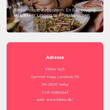
Firmafrokost København: En Bæredygtig
og Lækker Løsning til Arbejdspladsen
Adresse
web:
www.klikko.dk/