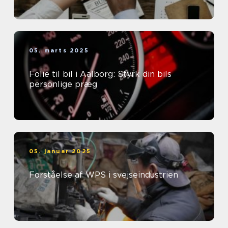
05. marts 2025
Folie til bil i Aalborg: Styrk din bils
personlige præg
05. januar 2025
Forståelse af WPS i svejseindustrien