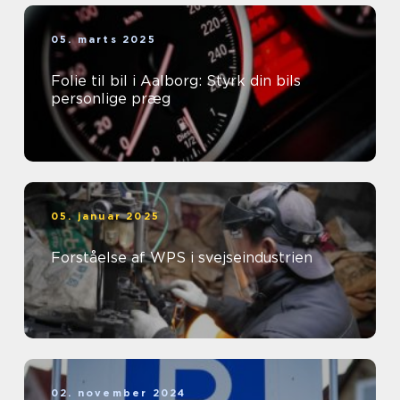
05. marts 2025
Folie til bil i Aalborg: Styrk din bils
personlige præg
05. januar 2025
Forståelse af WPS i svejseindustrien
02. november 2024