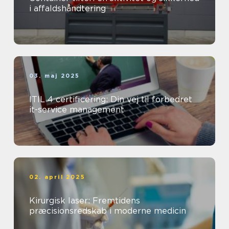
i affaldshåndtering
03. maj 2025
ITIL 4 certificering: Din vej til forbedret
it-service management
02. april 2025
Kirurgisk laser: Fremtidens
præcisionsredskab i moderne medicin