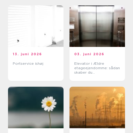
13. juni 2026
03. juni 2026
Portservice ishøj
Elevator i Ældre
etageejendomme: sådan
skaber du
tilgængelighed uden at
ødelægge arkitekturen