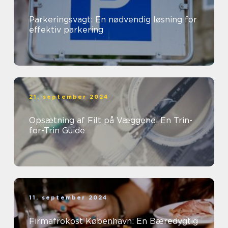
Parkeringsvagt: En nødvendig løsning for
effektiv parkering
21. september 2024
Opsætning af Filt på Væggene: En Trin-
for-Trin Guide
11. september 2024
Firmafrokost København: En Bæredygtig