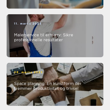
11. marts 2025
Malerservice til erhverv: Sikre
professionelle resultater
08. marts 2025
Space planning: En kunstform der
fremmer produktivitet og trivsel