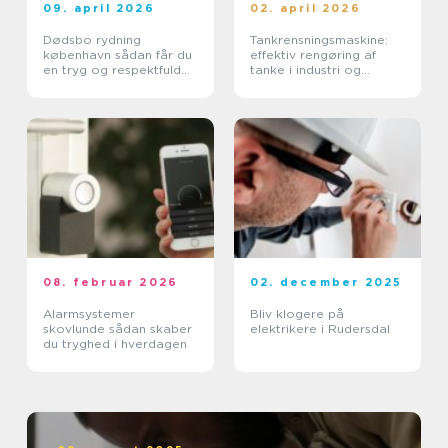
09. april 2026
02. april 2026
Dødsbo rydning
Tankrensningsmaskine:
københavn sådan får du
effektiv rengøring af
en tryg og respektfuld
tanke i industri og
proces
pharma
08. februar 2026
02. december 2025
Alarmsystemer
Bliv klogere på
skovlunde sådan skaber
elektrikere i Rudersdal
du tryghed i hverdagen