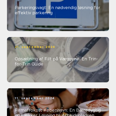
Parkeringsvagt: En nødvendig løsning for
effektiv parkering
21. september 2024
Opsætning af Filt på Væggene: En Trin-
for-Trin Guide
11. september 2024
Firmafrokost København: En Bæredygtig
og Lækker Løsning til Arbejdspladsen