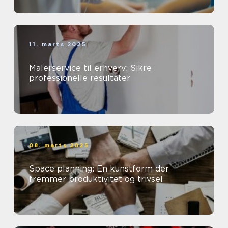
11. marts 2025
Malerservice til erhverv: Sikre
professionelle resultater
08. marts 2025
Space planning: En kunstform der
fremmer produktivitet og trivsel