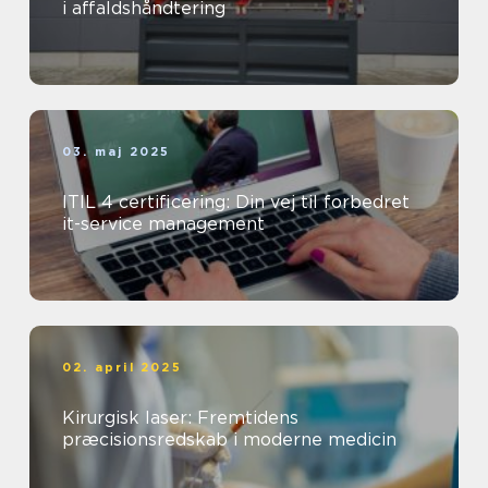
i affaldshåndtering
03. maj 2025
ITIL 4 certificering: Din vej til forbedret
it-service management
02. april 2025
Kirurgisk laser: Fremtidens
præcisionsredskab i moderne medicin