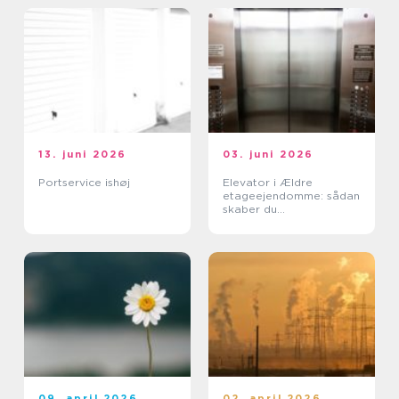
13. juni 2026
03. juni 2026
Portservice ishøj
Elevator i Ældre
etageejendomme: sådan
skaber du
tilgængelighed uden at
ødelægge arkitekturen
09. april 2026
02. april 2026