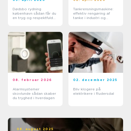
Dødsbo rydning
Tankrensningsmaskine:
københavn sådan får du
effektiv rengøring af
en tryg og respektfuld
tanke i industri og
proces
pharma
08. februar 2026
02. december 2025
Alarmsystemer
Bliv klogere på
skovlunde sådan skaber
elektrikere i Rudersdal
du tryghed i hverdagen
08. august 2025