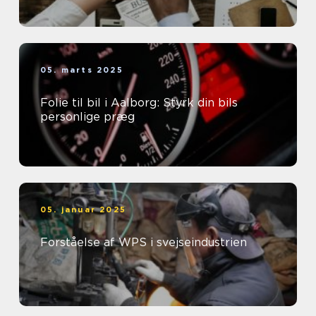
05. marts 2025
Folie til bil i Aalborg: Styrk din bils
personlige præg
05. januar 2025
Forståelse af WPS i svejseindustrien