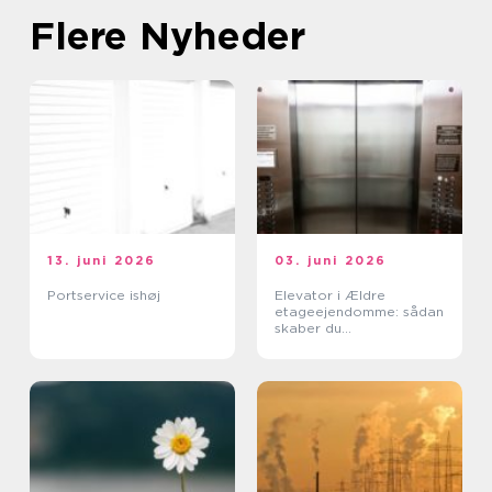
Flere Nyheder
13. juni 2026
03. juni 2026
Portservice ishøj
Elevator i Ældre
etageejendomme: sådan
skaber du
tilgængelighed uden at
ødelægge arkitekturen