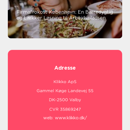
Firmafrokost København: En Bæredygtig
og Lækker Løsning til Arbejdspladsen
Adresse
web:
www.klikko.dk/