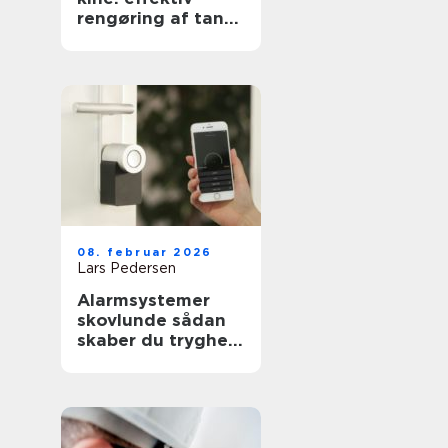
rengøring af tanke
i industri og
pharma
08. februar 2026
Lars Pedersen
Alarmsystemer
skovlunde sådan
skaber du tryghed
i hverdagen