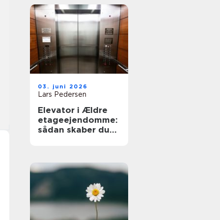
03. juni 2026
Lars Pedersen
Elevator i Ældre
etageejendomme:
sådan skaber du
tilgængelighed
uden at ødelægge
arkitekturen