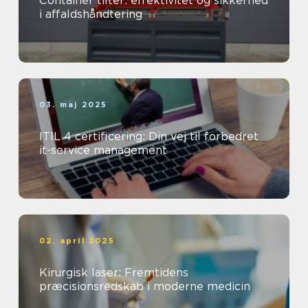
Container tilter: effektivitet og sikkerhed
i affaldshåndtering
03. maj 2025
ITIL 4 certificering: Din vej til forbedret
it-service management
02. april 2025
Kirurgisk laser: Fremtidens
præcisionsredskab i moderne medicin