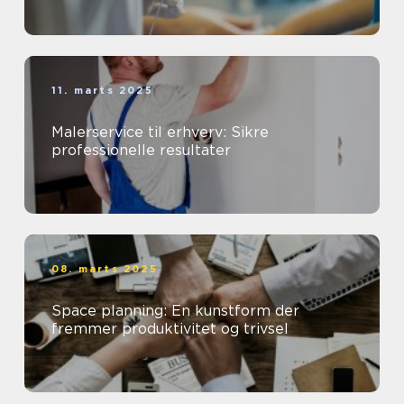
11. marts 2025
Malerservice til erhverv: Sikre
professionelle resultater
08. marts 2025
Space planning: En kunstform der
fremmer produktivitet og trivsel