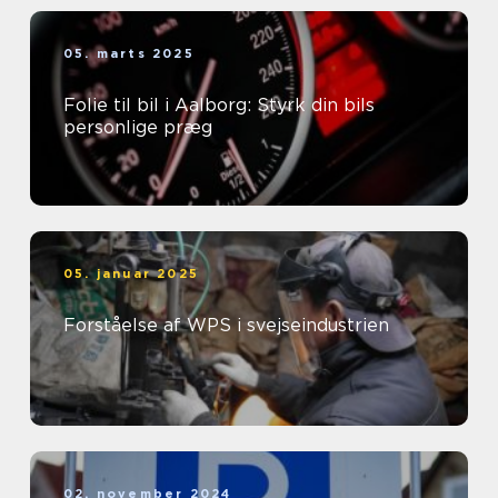
05. marts 2025
Folie til bil i Aalborg: Styrk din bils
personlige præg
05. januar 2025
Forståelse af WPS i svejseindustrien
02. november 2024