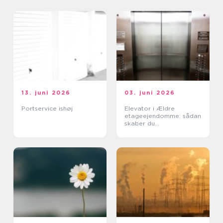
13. juni 2026
03. juni 2026
Portservice ishøj
Elevator i Ældre
etageejendomme: sådan
skaber du
tilgængelighed uden at
ødelægge arkitekturen