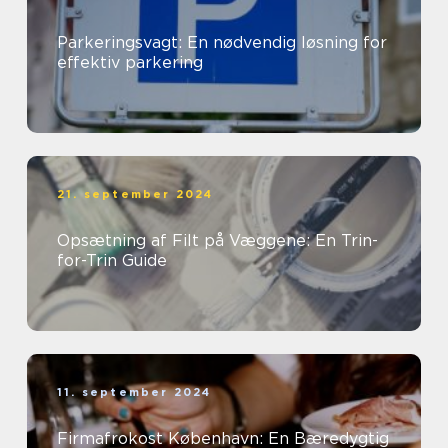
Parkeringsvagt: En nødvendig løsning for
effektiv parkering
21. september 2024
Opsætning af Filt på Væggene: En Trin-
for-Trin Guide
11. september 2024
Firmafrokost København: En Bæredygtig