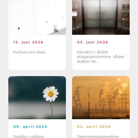
13. juni 2026
03. juni 2026
Portservice ishøj
Elevator i Ældre
etageejendomme: sådan
skaber du
tilgængelighed uden at
ødelægge arkitekturen
09. april 2026
02. april 2026
Dødsbo rydning
Tankrensningsmaskine: