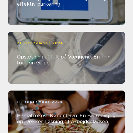
effektiv parkering
21. september 2024
Opsætning af Filt på Væggene: En Trin-
for-Trin Guide
11. september 2024
Firmafrokost København: En Bæredygtig
og Lækker Løsning til Arbejdspladsen