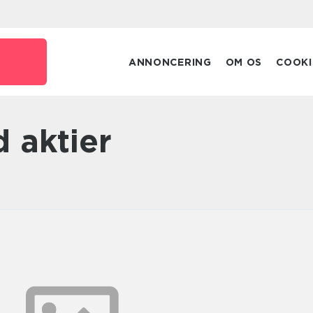
ANNONCERING
OM OS
COOKI
d aktier