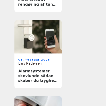
rengøring af tanke
i industri og
pharma
08. februar 2026
Lars Pedersen
Alarmsystemer
skovlunde sådan
skaber du tryghed
i hverdagen