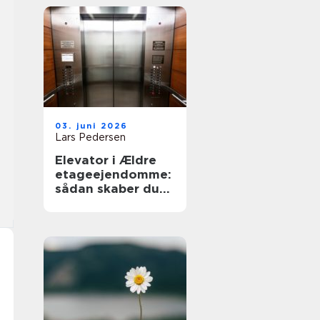
03. juni 2026
Lars Pedersen
Elevator i Ældre
etageejendomme:
sådan skaber du
tilgængelighed
uden at ødelægge
arkitekturen