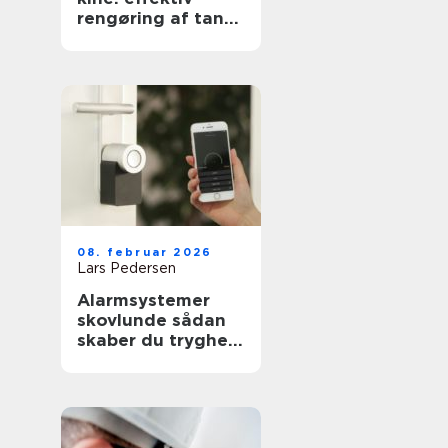
rengøring af tanke
i industri og
pharma
08. februar 2026
Lars Pedersen
Alarmsystemer
skovlunde sådan
skaber du tryghed
i hverdagen