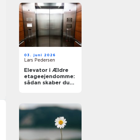
03. juni 2026
Lars Pedersen
Elevator i Ældre
etageejendomme:
sådan skaber du
tilgængelighed
uden at ødelægge
arkitekturen