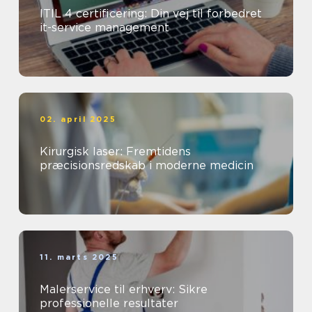
ITIL 4 certificering: Din vej til forbedret
it-service management
02. april 2025
Kirurgisk laser: Fremtidens
præcisionsredskab i moderne medicin
11. marts 2025
Malerservice til erhverv: Sikre
professionelle resultater