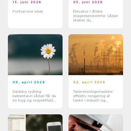
13. juni 2026
03. juni 2026
Portservice ishøj
Elevator i Ældre
etageejendomme: sådan
skaber du
tilgængelighed uden at
ødelægge arkitekturen
09. april 2026
02. april 2026
Dødsbo rydning
Tankrensningsmaskine:
københavn sådan får du
effektiv rengøring af
en tryg og respektfuld
tanke i industri og
proces
pharma