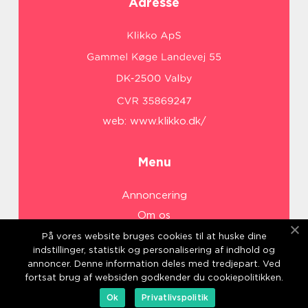
Adresse
web:
www.klikko.dk/
Menu
Annoncering
Om os
Cookies
På vores website bruges cookies til at huske dine
indstillinger, statistik og personalisering af indhold og
Kontakt os
annoncer. Denne information deles med tredjepart. Ved
Sitemap
fortsat brug af websiden godkender du cookiepolitikken.
Ok
Privatlivspolitik