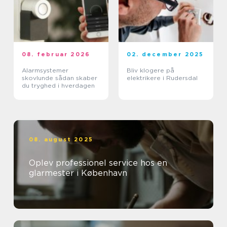
08. februar 2026
02. december 2025
Alarmsystemer
Bliv klogere på
skovlunde sådan skaber
elektrikere i Rudersdal
du tryghed i hverdagen
08. august 2025
Oplev professionel service hos en
glarmester i København