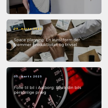
08. marts 2025
Space planning: En kunstform der
fremmer produktivitet og trivsel
05. marts 2025
Folie til bil i Aalborg: Styrk din bils
personlige præg