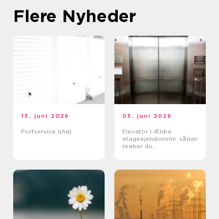
Flere Nyheder
13. juni 2026
03. juni 2026
Portservice ishøj
Elevator i Ældre
etageejendomme: sådan
skaber du
tilgængelighed uden at
ødelægge arkitekturen