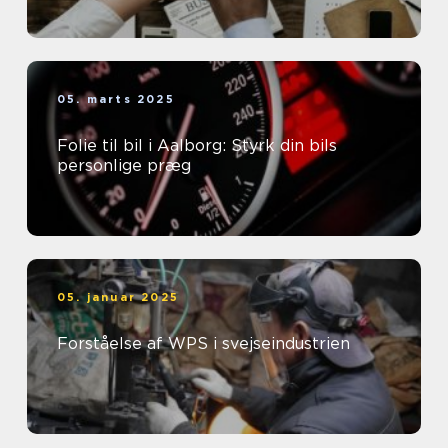
05. marts 2025
Folie til bil i Aalborg: Styrk din bils
personlige præg
05. januar 2025
Forståelse af WPS i svejseindustrien