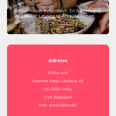
Firmafrokost København: En Bæredygtig
og Lækker Løsning til Arbejdspladsen
Adresse
web:
www.klikko.dk/