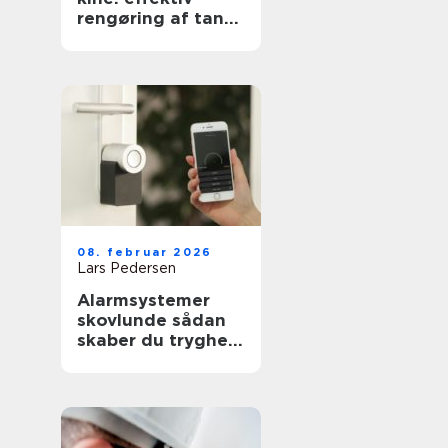
rengøring af tanke
i industri og
pharma
08. februar 2026
Lars Pedersen
Alarmsystemer
skovlunde sådan
skaber du tryghed
i hverdagen