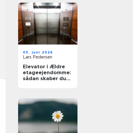
03. juni 2026
Lars Pedersen
Elevator i Ældre
etageejendomme:
sådan skaber du
tilgængelighed
uden at ødelægge
arkitekturen