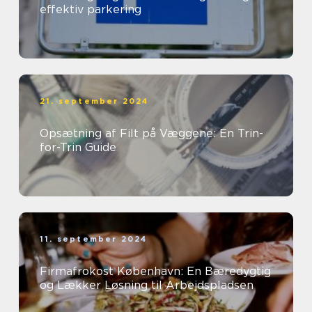
effektiv parkering
21. september 2024
Opsætning af Filt på Væggene: En Trin-
for-Trin Guide
11. september 2024
Firmafrokost København: En Bæredygtig
og Lækker Løsning til Arbejdspladsen