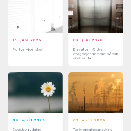
13. juni 2026
03. juni 2026
Portservice ishøj
Elevator i Ældre
etageejendomme: sådan
skaber du
tilgængelighed uden at
ødelægge arkitekturen
09. april 2026
02. april 2026
Dødsbo rydning
Tankrensningsmaskine: