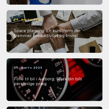
08. marts 2025
Space planning: En kunstform der
fremmer produktivitet og trivsel
05. marts 2025
Folie til bil i Aalborg: Styrk din bils
personlige præg