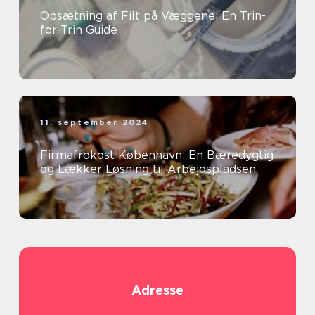
Opsætning af Filt på Væggene: En Trin-
for-Trin Guide
11. september 2024
Firmafrokost København: En Bæredygtig
og Lækker Løsning til Arbejdspladsen
Adresse