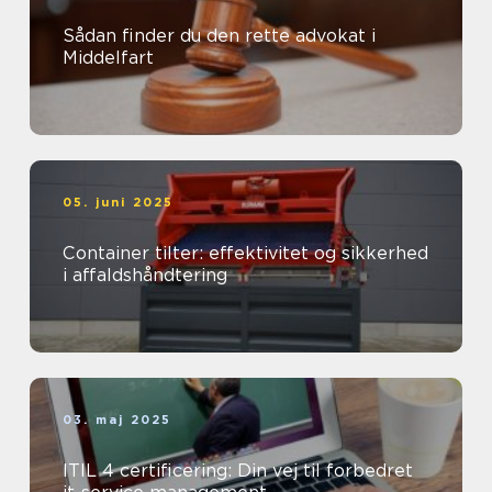
Sådan finder du den rette advokat i
Middelfart
05. juni 2025
Container tilter: effektivitet og sikkerhed
i affaldshåndtering
03. maj 2025
ITIL 4 certificering: Din vej til forbedret