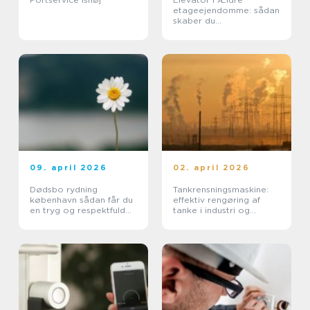
etageejendomme: sådan
skaber du
tilgængelighed uden at
ødelægge arkitekturen
09. april 2026
02. april 2026
Dødsbo rydning
Tankrensningsmaskine:
københavn sådan får du
effektiv rengøring af
en tryg og respektfuld
tanke i industri og
proces
pharma