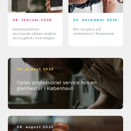
08. februar 2026
02. december 2025
Alarmsystemer
Bliv klogere på
skovlunde sådan skaber
elektrikere i Rudersdal
du tryghed i hverdagen
08. august 2025
Oplev professionel service hos en
glarmester i København
08. august 2025