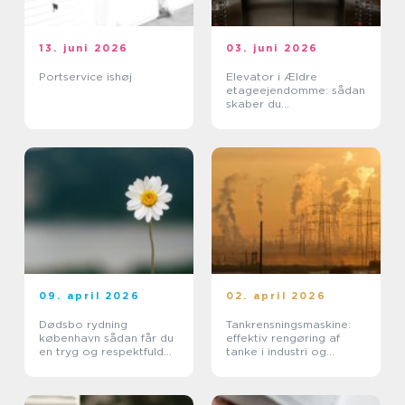
13. juni 2026
03. juni 2026
Portservice ishøj
Elevator i Ældre
etageejendomme: sådan
skaber du
tilgængelighed uden at
ødelægge arkitekturen
09. april 2026
02. april 2026
Dødsbo rydning
Tankrensningsmaskine:
københavn sådan får du
effektiv rengøring af
en tryg og respektfuld
tanke i industri og
proces
pharma