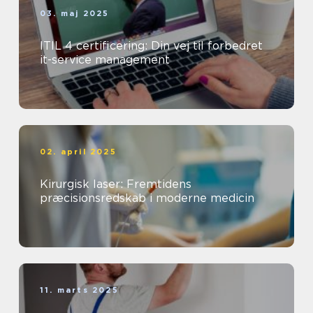
03. maj 2025
ITIL 4 certificering: Din vej til forbedret
it-service management
02. april 2025
Kirurgisk laser: Fremtidens
præcisionsredskab i moderne medicin
11. marts 2025