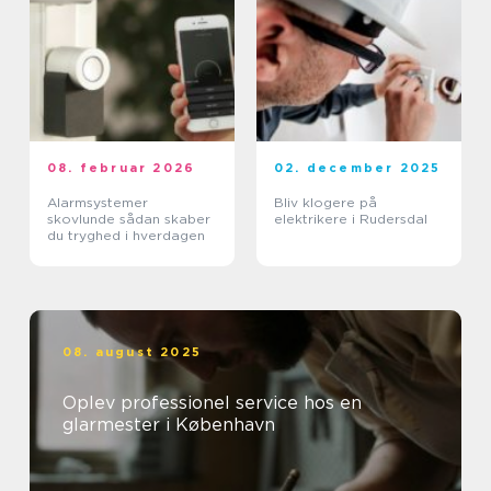
08. februar 2026
02. december 2025
Alarmsystemer
Bliv klogere på
skovlunde sådan skaber
elektrikere i Rudersdal
du tryghed i hverdagen
08. august 2025
Oplev professionel service hos en
glarmester i København