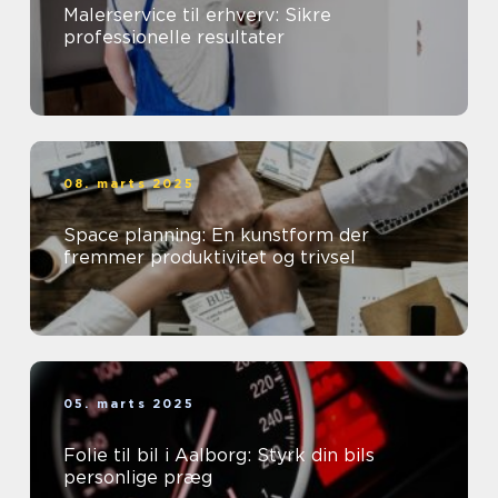
Malerservice til erhverv: Sikre
professionelle resultater
08. marts 2025
Space planning: En kunstform der
fremmer produktivitet og trivsel
05. marts 2025
Folie til bil i Aalborg: Styrk din bils
personlige præg