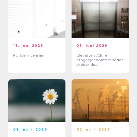
13. juni 2026
03. juni 2026
Portservice ishøj
Elevator i Ældre
etageejendomme: sådan
skaber du
tilgængelighed uden at
ødelægge arkitekturen
09. april 2026
02. april 2026