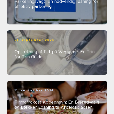
Parkeringsvagt: En nødvendig løsning for
effektiv parkering
21. september 2024
Opsætning af Filt på Væggene: En Trin-
for-Trin Guide
11. september 2024
Firmafrokost København: En Bæredygtig
og Lækker Løsning til Arbejdspladsen