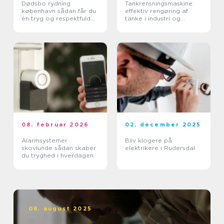
Dødsbo rydning
Tankrensningsmaskine:
københavn sådan får du
effektiv rengøring af
en tryg og respektfuld
tanke i industri og
proces
pharma
08. februar 2026
02. december 2025
Alarmsystemer
Bliv klogere på
skovlunde sådan skaber
elektrikere i Rudersdal
du tryghed i hverdagen
08. august 2025