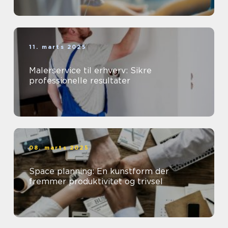
11. marts 2025
Malerservice til erhverv: Sikre
professionelle resultater
08. marts 2025
Space planning: En kunstform der
fremmer produktivitet og trivsel