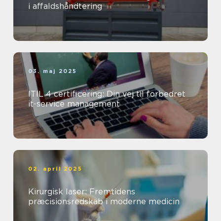
i affaldshåndtering
03. maj 2025
ITIL 4 certificering: Din vej til forbedret
it-service management
02. april 2025
Kirurgisk laser: Fremtidens
præcisionsredskab i moderne medicin