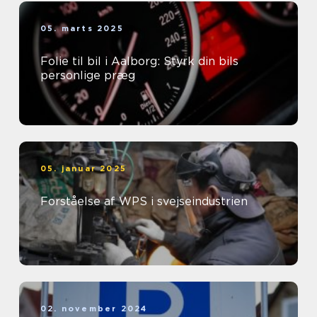
05. marts 2025
Folie til bil i Aalborg: Styrk din bils
personlige præg
05. januar 2025
Forståelse af WPS i svejseindustrien
02. november 2024