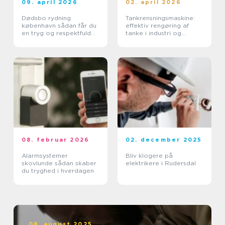
09. april 2026
02. april 2026
Dødsbo rydning
Tankrensningsmaskine:
københavn sådan får du
effektiv rengøring af
en tryg og respektfuld
tanke i industri og
proces
pharma
08. februar 2026
02. december 2025
Alarmsystemer
Bliv klogere på
skovlunde sådan skaber
elektrikere i Rudersdal
du tryghed i hverdagen
08. august 2025