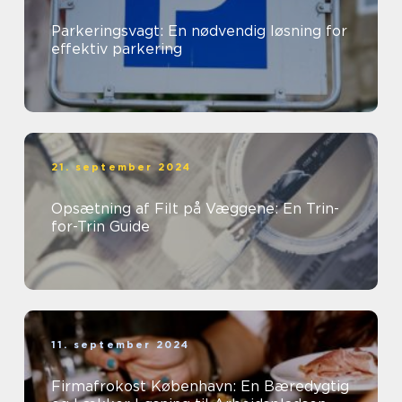
Parkeringsvagt: En nødvendig løsning for
effektiv parkering
21. september 2024
Opsætning af Filt på Væggene: En Trin-
for-Trin Guide
11. september 2024
Firmafrokost København: En Bæredygtig