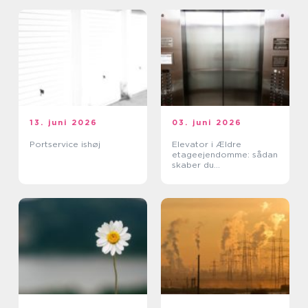
13. juni 2026
03. juni 2026
Portservice ishøj
Elevator i Ældre
etageejendomme: sådan
skaber du
tilgængelighed uden at
ødelægge arkitekturen