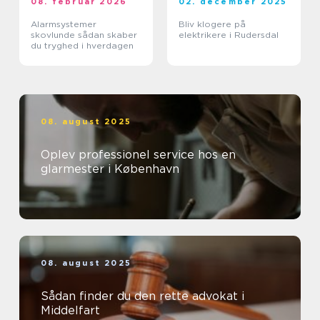
08. februar 2026
02. december 2025
Alarmsystemer
Bliv klogere på
skovlunde sådan skaber
elektrikere i Rudersdal
du tryghed i hverdagen
08. august 2025
Oplev professionel service hos en
glarmester i København
08. august 2025
Sådan finder du den rette advokat i
Middelfart