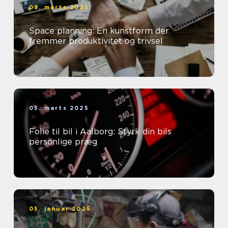
08. marts 2025
Space planning: En kunstform der
fremmer produktivitet og trivsel
05. marts 2025
Folie til bil i Aalborg: Styrk din bils
personlige præg
05. januar 2025