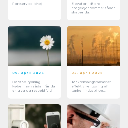
Portservice ishøj
Elevator i Ældre
etageejendomme: sådan
skaber du
tilgængelighed uden at
ødelægge arkitekturen
09. april 2026
02. april 2026
Dødsbo rydning
Tankrensningsmaskine:
københavn sådan får du
effektiv rengøring af
en tryg og respektfuld
tanke i industri og
proces
pharma