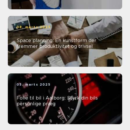
08. marts 2025
Space planning: En kunstform der
fremmer produktivitet og trivsel
05. marts 2025
Folie til bil i Aalborg: Styrk din bils
personlige præg