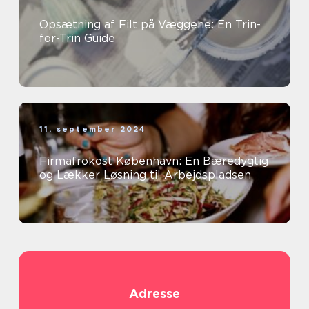
Opsætning af Filt på Væggene: En Trin-
for-Trin Guide
11. september 2024
Firmafrokost København: En Bæredygtig
og Lækker Løsning til Arbejdspladsen
Adresse