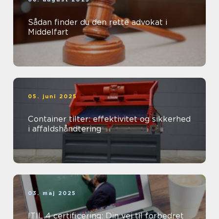
Sådan finder du den rette advokat i
Middelfart
05. juni 2025
Container tilter: effektivitet og sikkerhed
i affaldshåndtering
03. maj 2025
ITIL 4 certificering: Din vej til forbedret