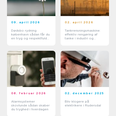
09. april 2026
02. april 2026
Dødsbo rydning
Tankrensningsmaskine:
københavn sådan får du
effektiv rengøring af
en tryg og respektfuld
tanke i industri og
proces
pharma
08. februar 2026
02. december 2025
Alarmsystemer
Bliv klogere på
skovlunde sådan skaber
elektrikere i Rudersdal
du tryghed i hverdagen