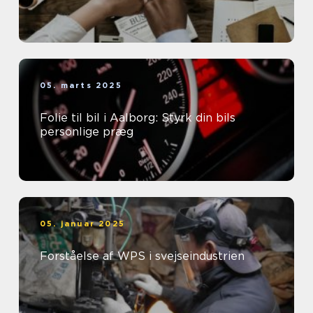
05. marts 2025
Folie til bil i Aalborg: Styrk din bils
personlige præg
05. januar 2025
Forståelse af WPS i svejseindustrien