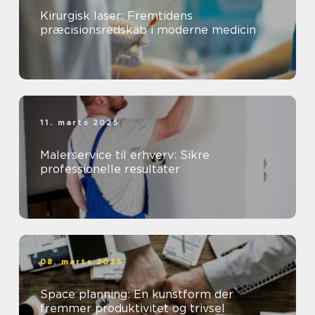
Kirurgisk laser: Fremtidens
præcisionsredskab i moderne medicin
11. marts 2025
Malerservice til erhverv: Sikre
professionelle resultater
08. marts 2025
Space planning: En kunstform der
fremmer produktivitet og trivsel