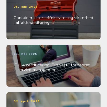
05. juni 2025
Container tilter: effektivitet og sikkerhed
i affaldshåndtering
03. maj 2025
ITIL 4 certificering: Din vej til forbedret
it-service management
02. april 2025