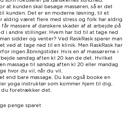
ed som fokuserer på danskernes sundhed.
 for at kunden skal besøge massøren, så er det
il kunden. Det er en moderne løsning, til et
aldrig været flere med stress og folk har aldrig
g får massere af danskere skader af at arbejde på
ed i andre stillinger. Hvem har tid til at tage ned
 man sidder og venter? Ved RaskRask sparer man
t ved at tage ned til en klinik. Men RaskRask har
rfor ingen åbningstider. Hvis en af massørerne i
arbejde søndag aften kl 20 kan de det. Hvilket
en massage til søndag aften kl 20 eller mandag
e hvor du vil, når du vil.
et end bare massage. Du kan også booke en
eller yoga instruktør som kommer hjem til dig,
s du foretrækker det.
nge penge sparet