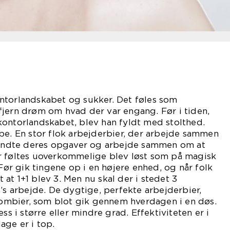
ntorlandskabet og sukker. Det føles som
fjern drøm om hvad der var engang. Før i tiden,
kontorlandskabet, blev han fyldt med stolthed.
be. En stor flok arbejderbier, der arbejde sammen
 kendte deres opgaver og arbejde sammen om at
r føltes uoverkommelige blev løst som på magisk
 Før gik tingene op i en højere enhed, og når folk
at 1+1 blev 3. Men nu skal der i stedet 3
2’s arbejde. De dygtige, perfekte arbejderbier,
 zombier, som blot gik gennem hverdagen i en døs.
ss i større eller mindre grad. Effektiviteten er i
age er i top.