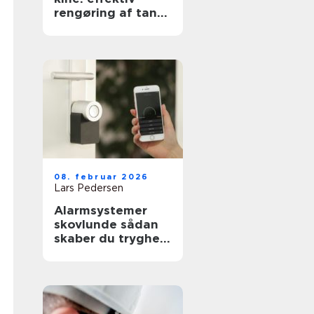
rengøring af tanke
i industri og
pharma
08. februar 2026
Lars Pedersen
Alarmsystemer
skovlunde sådan
skaber du tryghed
i hverdagen