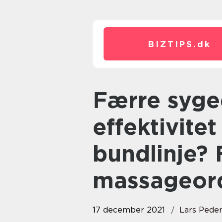
BIZTIPS.
dk
Færre sygedage, øget
effektivite
bundlinje? 
massageor
17 december 2021
Lars Pede