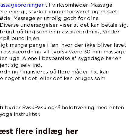
assageordninger
til virksomheder. Massage
mere energi, styrker immunforsvaret og meget
åde; Massage er utrolig godt for dine
verse undersøgelser viser at det kan betale sig.
r brugt på ting som en massageordning, vinder
r på bundlinjen.
igt mange penge i løn, hvor der ikke bliver lavet
 massageordning vil typisk være 30 min massage
en uge. Alene i besparelse af sygedage har en
ent sig selv ind.
dning finansieres på flere måder. Fx. kan
e noget af det, eller det kan bruges som
lønsordning.
tilbyder RaskRask også holdtræning med enten
yoga instruktør.
læst flere indlæg her