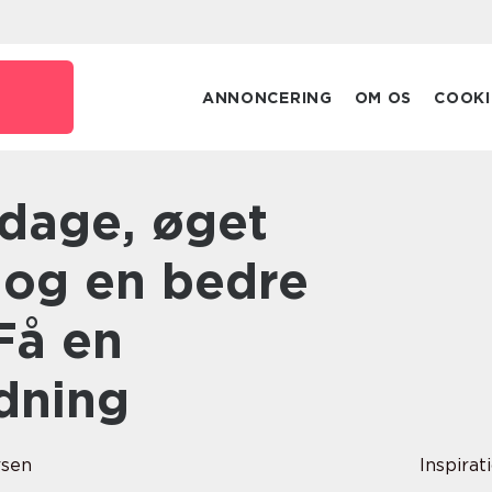
ANNONCERING
OM OS
COOKI
t og en bedre
Få en
dning
rsen
Inspirat