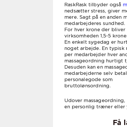
RaskRask tilbyder også
m
nedsætter stress, giver 
mere. Sagt på en anden m
medarbejderes sundhed. Di
For hver krone der blive
virksomheden 1,5-5 krone
En enkelt sygedag er hurt
noget arbejde. En typisk
per medarbejder hver and
massageordning hurtigt tj
Desuden kan en massageor
medarbejderne selv betal
personalegode som
brutto
Udover massageordning, 
en personlig træner eller 
Få 