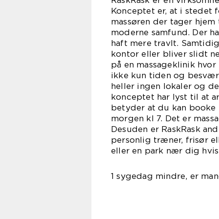
RaskRask er en virksomh
Konceptet er, at i stedet
massøren der tager hjem t
moderne samfund. Der har 
haft mere travlt. Samtidi
kontor eller bliver slidt n
på en massageklinik hvor
ikke kun tiden og besvære
heller ingen lokaler og de
konceptet har lyst til at 
betyder at du kan booke 
morgen kl 7. Det er massag
Desuden er RaskRask and
personlig træner, frisør 
eller en park nær dig hvi
1 sygedag mindre, er ma