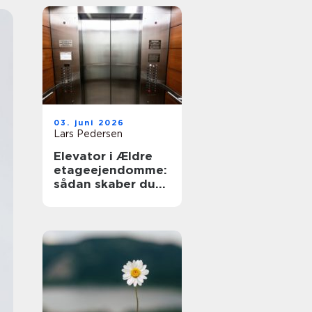
03. juni 2026
Lars Pedersen
Elevator i Ældre
etageejendomme:
sådan skaber du
tilgængelighed
uden at ødelægge
arkitekturen