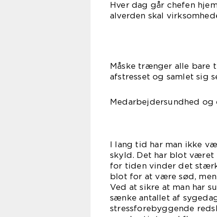
Hver dag går chefen hjem
alverden skal virksomhede
Måske trænger alle bare ti
afstresset og samlet sig
Medarbejdersundhed og d
I lang tid har man ikke v
skyld. Det har blot være
for tiden vinder det stær
blot for at være sød, men 
Ved at sikre at man har 
sænke antallet af sygeda
stressforebyggende redsk