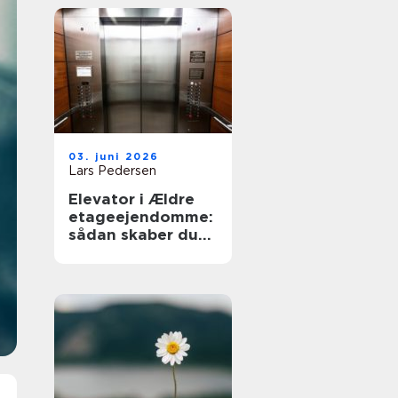
03. juni 2026
Lars Pedersen
Elevator i Ældre
etageejendomme:
sådan skaber du
tilgængelighed
uden at ødelægge
arkitekturen