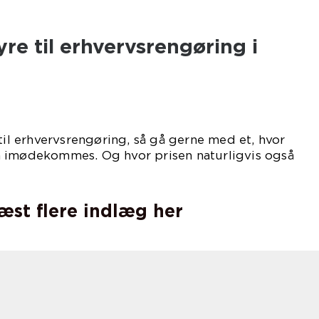
per dig.
re til erhvervsrengøring i
 til erhvervsrengøring, så gå gerne med et, hvor
 imødekommes. Og hvor prisen naturligvis også
nd i dit budget.
læst flere indlæg her