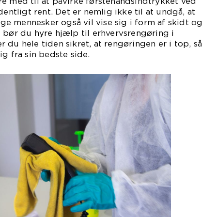
e med til at påvirke førstehåndsindtrykket ved
dentligt rent. Det er nemlig ikke til at undgå, at
e mennesker også vil vise sig i form af skidt og
 bør du hyre hjælp til erhvervsrengøring i
 du hele tiden sikret, at rengøringen er i top, så
g fra sin bedste side.