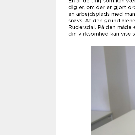
En af de ting som kan vær
dig er, om der er gjort or
en arbejdsplads med mang
snavs. Af den grund alene
Rudersdal. På den måde er
din virksomhed kan vise si