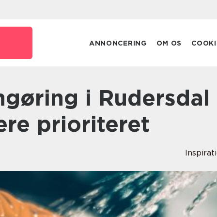
ANNONCERING
OM OS
COOKI
ære prioriteret
Inspirat