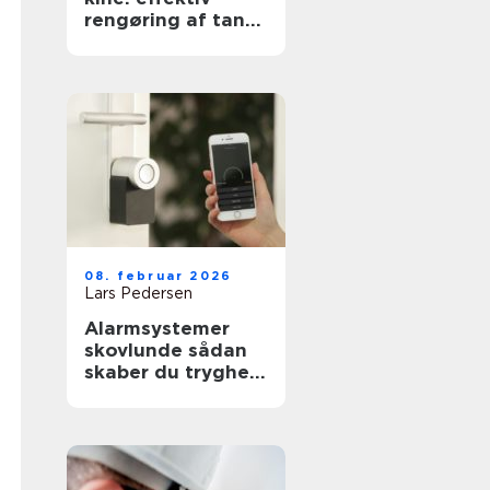
rengøring af tanke
i industri og
pharma
08. februar 2026
Lars Pedersen
Alarmsystemer
skovlunde sådan
skaber du tryghed
i hverdagen