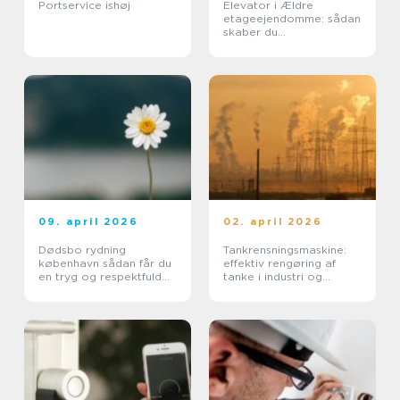
Portservice ishøj
Elevator i Ældre
etageejendomme: sådan
skaber du
tilgængelighed uden at
ødelægge arkitekturen
09. april 2026
02. april 2026
Dødsbo rydning
Tankrensningsmaskine:
københavn sådan får du
effektiv rengøring af
en tryg og respektfuld
tanke i industri og
proces
pharma