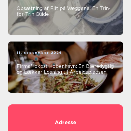
Opsætning af Filt på Væggene: En Trin-
for-Trin Guide
11. september 2024
Firmafrokost København: En Bæredygtig
og Lækker Løsning til Arbejdspladsen
Adresse