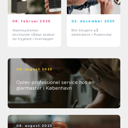
08. februar 2026
02. december 2025
Alarmsystemer
Bliv klogere på
skovlunde sådan skaber
elektrikere i Rudersdal
du tryghed i hverdagen
08. august 2025
Oplev professionel service hos en
glarmester i København
08. august 2025