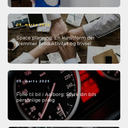
08. marts 2025
Space planning: En kunstform der
fremmer produktivitet og trivsel
05. marts 2025
Folie til bil i Aalborg: Styrk din bils
personlige præg