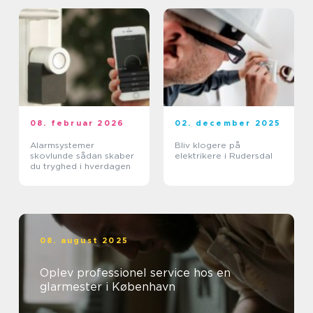
08. februar 2026
02. december 2025
Alarmsystemer
Bliv klogere på
skovlunde sådan skaber
elektrikere i Rudersdal
du tryghed i hverdagen
08. august 2025
Oplev professionel service hos en
glarmester i København