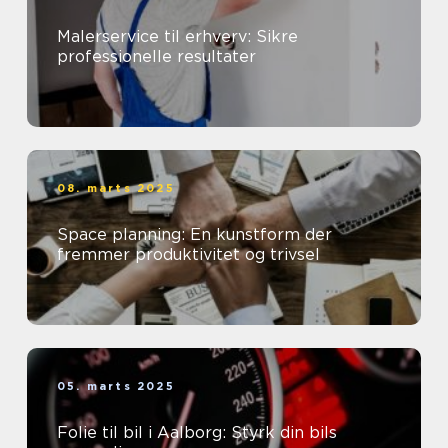
Malerservice til erhverv: Sikre
professionelle resultater
08. marts 2025
Space planning: En kunstform der
fremmer produktivitet og trivsel
05. marts 2025
Folie til bil i Aalborg: Styrk din bils