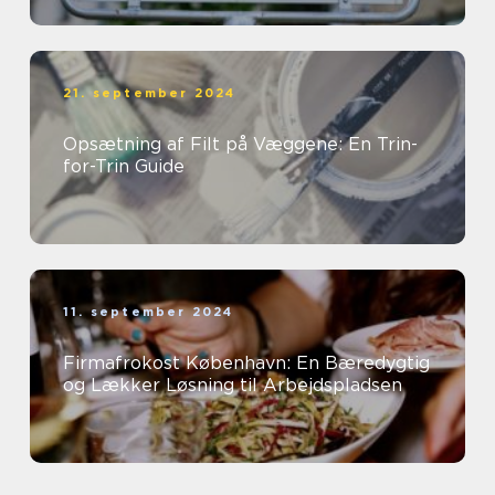
21. september 2024
Opsætning af Filt på Væggene: En Trin-
for-Trin Guide
11. september 2024
Firmafrokost København: En Bæredygtig
og Lækker Løsning til Arbejdspladsen