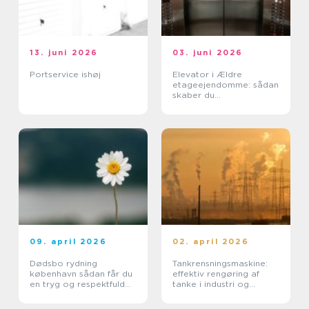
13. juni 2026
03. juni 2026
Portservice ishøj
Elevator i Ældre
etageejendomme: sådan
skaber du
tilgængelighed uden at
ødelægge arkitekturen
09. april 2026
02. april 2026
Dødsbo rydning
Tankrensningsmaskine:
københavn sådan får du
effektiv rengøring af
en tryg og respektfuld
tanke i industri og
proces
pharma